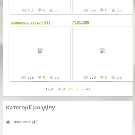
411
0
0.0
395
0
0.0
вереснева зустріч 038
P1011286
24.02.2015
24.02.2015
pk_city
pk_city
389
0
0.0
358
0
0.0
1-12
13-24
25-36
37-43
Категорії розділу
Наше село
[43]