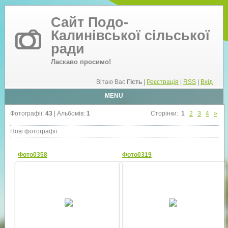
Сайт Подо-
Калинівської сільської
ради
Ласкаво просимо!
Вітаю Вас
Гість
|
Реєстрація
|
RSS
|
Вхід
MENU
Фотографії:
43
| Альбомів:
1
Сторінки
:
1
2
3
4
»
Нові фотографії
Фото0358
Фото0319
24.02.2015
24.02.2015
pk_city
pk_city