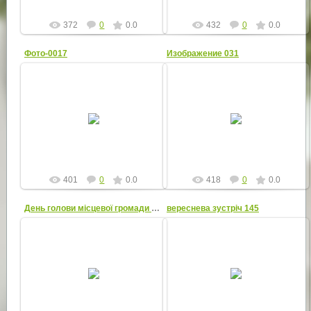
372
0
0.0
432
0
0.0
Фото-0017
Изображение 031
24.02.2015
24.02.2015
pk_city
pk_city
401
0
0.0
418
0
0.0
День голови місцевої громади 2014
вереснева зустріч 145
24.02.2015
24.02.2015
pk_city
pk_city