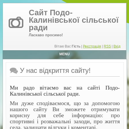
Сайт Подо-
Калинівської сільської
ради
Ласкаво просимо!
Вітаю Вас
Гість
|
Реєстрація
|
RSS
|
Вхід
MENU
У нас відкриття сайту!
Ми радо вітаємо вас на сайті Подо-
Калинівської сільської ради.
Ми дуже сподіваємося, що за допомогою
нашого сайту Ви зможете отримувати
корисну для себе інформацію: про
спортивні і розважальні заходи, про життя
села, залишати відгуки і коментарі.