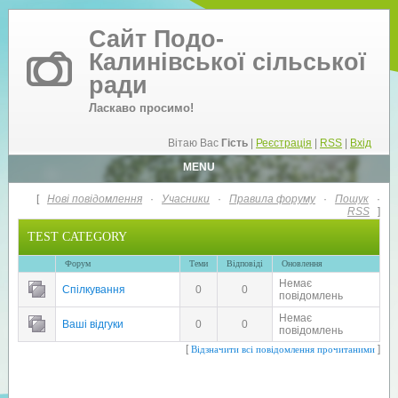
Сайт Подо-
Калинівської сільської
ради
Ласкаво просимо!
Вітаю Вас
Гість
|
Реєстрація
|
RSS
|
Вхід
MENU
[
Нові повідомлення
·
Учасники
·
Правила форуму
·
Пошук
·
RSS
]
TEST CATEGORY
Форум
Теми
Відповіді
Оновлення
Немає
Спілкування
0
0
повідомлень
Немає
Ваші відгуки
0
0
повідомлень
[
]
Відзначити всі повідомлення прочитаними